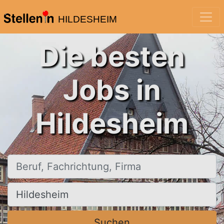
HILDESHEIM
Die besten
Jobs in
Hildesheim
Beruf, Fachrichtung, Firma
Ort, Stadt
Suchen