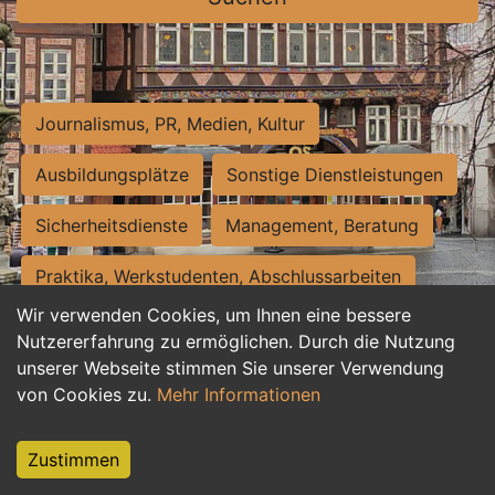
Journalismus, PR, Medien, Kultur
Ausbildungsplätze
Sonstige Dienstleistungen
Sicherheitsdienste
Management, Beratung
Praktika, Werkstudenten, Abschlussarbeiten
Wir verwenden Cookies, um Ihnen eine bessere
Personalwesen
Assistenz, Sekretariat
Nutzererfahrung zu ermöglichen. Durch die Nutzung
unserer Webseite stimmen Sie unserer Verwendung
Hilfskräfte, Aushilfs- und Nebenjobs
von Cookies zu.
Mehr Informationen
Einkauf, Logistik, Materialwirtschaft
Zustimmen
Weiterbildung, Studium, duale Ausbildung