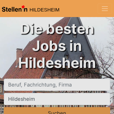
HILDESHEIM
Die besten
Jobs in
Hildesheim
Beruf, Fachrichtung, Firma
Ort, Stadt
Suchen