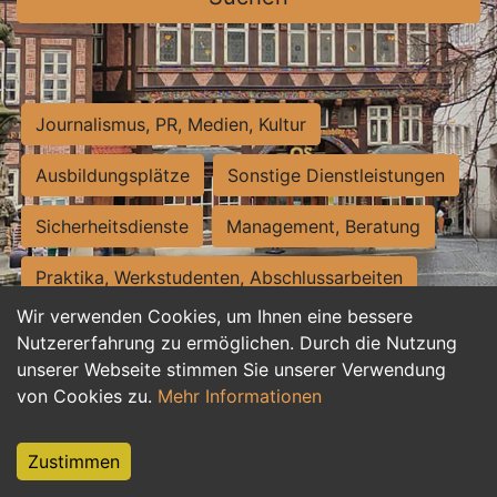
Journalismus, PR, Medien, Kultur
Ausbildungsplätze
Sonstige Dienstleistungen
Sicherheitsdienste
Management, Beratung
Praktika, Werkstudenten, Abschlussarbeiten
Wir verwenden Cookies, um Ihnen eine bessere
Personalwesen
Assistenz, Sekretariat
Nutzererfahrung zu ermöglichen. Durch die Nutzung
unserer Webseite stimmen Sie unserer Verwendung
Hilfskräfte, Aushilfs- und Nebenjobs
von Cookies zu.
Mehr Informationen
Einkauf, Logistik, Materialwirtschaft
Zustimmen
Weiterbildung, Studium, duale Ausbildung