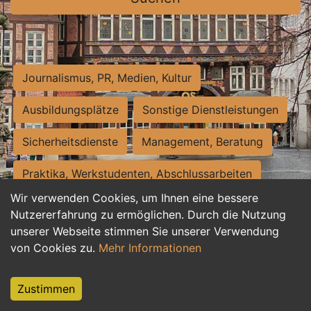
Journalismus, PR, Medien, Kultur
Ausbildungsplätze
Sonstige Dienstleistungen
Sicherheitsdienste
Management, Beratung
Praktika, Werkstudenten, Abschlussarbeiten
Wir verwenden Cookies, um Ihnen eine bessere
Personalwesen
Assistenz, Sekretariat
Nutzererfahrung zu ermöglichen. Durch die Nutzung
unserer Webseite stimmen Sie unserer Verwendung
Hilfskräfte, Aushilfs- und Nebenjobs
von Cookies zu.
Mehr Informationen
Einkauf, Logistik, Materialwirtschaft
Zustimmen
Weiterbildung, Studium, duale Ausbildung