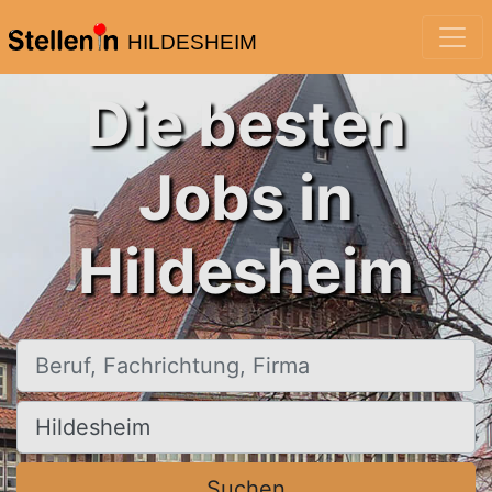
HILDESHEIM
Die besten
Jobs in
Hildesheim
Beruf, Fachrichtung, Firma
Ort, Stadt
Suchen