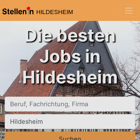
HILDESHEIM
Die besten
Jobs in
Hildesheim
Beruf, Fachrichtung, Firma
Ort, Stadt
Suchen