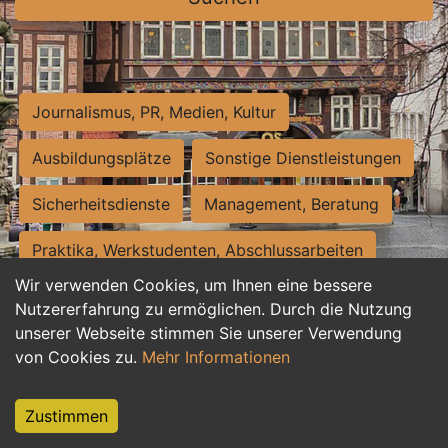
Journalismus, PR, Medien, Kultur
Ausbildungsplätze
Sonstige Dienstleistungen
Sicherheitsdienste
Management, Beratung
Praktika, Werkstudenten, Abschlussarbeiten
Wir verwenden Cookies, um Ihnen eine bessere
Personalwesen
Assistenz, Sekretariat
Nutzererfahrung zu ermöglichen. Durch die Nutzung
unserer Webseite stimmen Sie unserer Verwendung
Hilfskräfte, Aushilfs- und Nebenjobs
von Cookies zu.
Mehr Informationen
Einkauf, Logistik, Materialwirtschaft
Zustimmen
Weiterbildung, Studium, duale Ausbildung