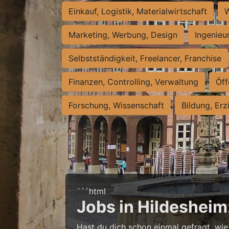
Einkauf, Logistik, Materialwirtschaft
W
Marketing, Werbung, Design
Ingenieu
Selbstständigkeit, Freelancer, Franchise
Finanzen, Controlling, Verwaltung
Öff
Forschung, Wissenschaft
Bildung, Erz
```html
Jobs in Hildesheim
Hast du dich schon einmal gefragt, wie 