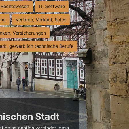
Rechtswesen
IT, Software
ung
Vertrieb, Verkauf, Sales
nken, Versicherungen
rk, gewerblich technische Berufe
mischen Stadt
ation so nahtlos verbindet, dass