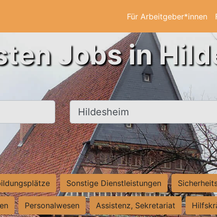
Für Arbeitgeber*innen
sten Jobs in Hil
Ort, Stadt
ildungsplätze
Sonstige Dienstleistungen
Sicherheit
ten
Personalwesen
Assistenz, Sekretariat
Hilfsk