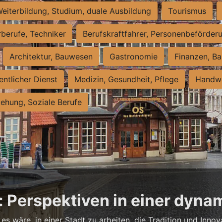
eiterbildung, Studium, duale Ausbildung
Tourismus
rberufe, Techniker
Berufskraftfahrer, Personenbeförder
Architektur, Bauwesen
Gastronomie
Finanzen, Ba
entlicher Dienst
Medizin, Gesundheit, Pflege
Handwe
iehung, Soziale Berufe
: Perspektiven in einer dyna
es wäre, in einer Stadt zu arbeiten, die Tradition und Innov