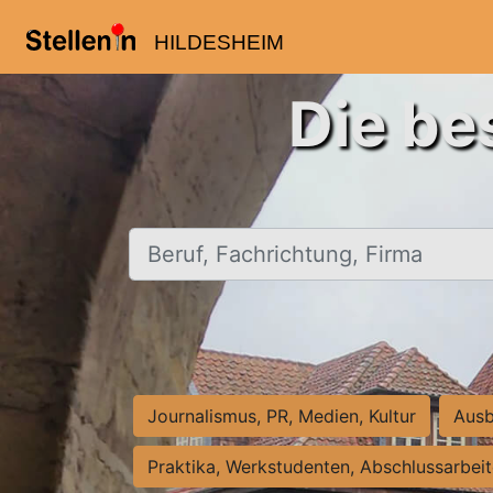
HILDESHEIM
Die be
Beruf, Fachrichtung, Firma
Journalismus, PR, Medien, Kultur
Ausb
Praktika, Werkstudenten, Abschlussarbei