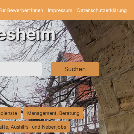
Für Bewerber*innen
Impressum
Datenschutzerklärung
desheim
Suchen
sdienste
Management, Beratung
räfte, Aushilfs- und Nebenjobs