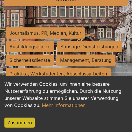
Journalismus, PR, Medien, Kultur
Ausbildungsplätze
Sonstige Dienstleistungen
Sicherheitsdienste
Management, Beratung
Praktika, Werkstudenten, Abschlussarbeiten
Wir verwenden Cookies, um Ihnen eine bessere
Personalwesen
Assistenz, Sekretariat
Nutzererfahrung zu ermöglichen. Durch die Nutzung
unserer Webseite stimmen Sie unserer Verwendung
Hilfskräfte, Aushilfs- und Nebenjobs
von Cookies zu.
Mehr Informationen
Einkauf, Logistik, Materialwirtschaft
Zustimmen
Weiterbildung, Studium, duale Ausbildung