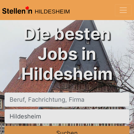
HILDESHEIM
Die besten
Jobs in
Hildesheim
Beruf, Fachrichtung, Firma
Ort, Stadt
Suchen