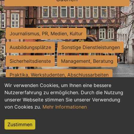
Journalismus, PR, Medien, Kultur
Ausbildungsplätze
Sonstige Dienstleistungen
Sicherheitsdienste
Management, Beratung
Praktika, Werkstudenten, Abschlussarbeiten
Wir verwenden Cookies, um Ihnen eine bessere
Personalwesen
Assistenz, Sekretariat
Nutzererfahrung zu ermöglichen. Durch die Nutzung
unserer Webseite stimmen Sie unserer Verwendung
Hilfskräfte, Aushilfs- und Nebenjobs
von Cookies zu.
Mehr Informationen
Einkauf, Logistik, Materialwirtschaft
Zustimmen
Weiterbildung, Studium, duale Ausbildung