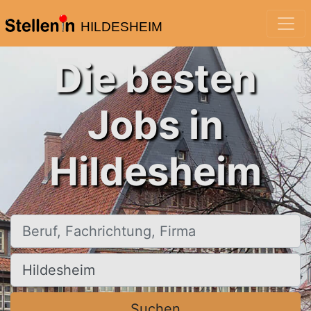
HILDESHEIM
Die besten
Jobs in
Hildesheim
Beruf, Fachrichtung, Firma
Ort, Stadt
Suchen