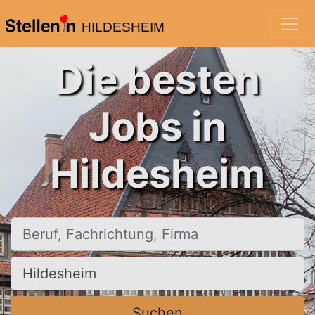
HILDESHEIM
Die besten
Jobs in
Hildesheim
Beruf, Fachrichtung, Firma
Ort, Stadt
Suchen