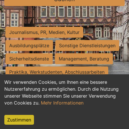
Journalismus, PR, Medien, Kultur
Ausbildungsplätze
Sonstige Dienstleistungen
Sicherheitsdienste
Management, Beratung
Praktika, Werkstudenten, Abschlussarbeiten
Wir verwenden Cookies, um Ihnen eine bessere
Personalwesen
Assistenz, Sekretariat
Nutzererfahrung zu ermöglichen. Durch die Nutzung
unserer Webseite stimmen Sie unserer Verwendung
Hilfskräfte, Aushilfs- und Nebenjobs
von Cookies zu.
Mehr Informationen
Einkauf, Logistik, Materialwirtschaft
Zustimmen
Weiterbildung, Studium, duale Ausbildung