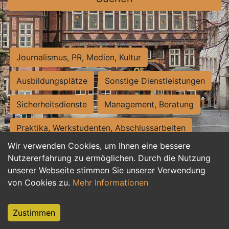
Journalismus, PR, Medien, Kultur
Ausbildungsplätze
Sonstige Dienstleistungen
Sicherheitsdienste
Management, Beratung
Praktika, Werkstudenten, Abschlussarbeiten
Wir verwenden Cookies, um Ihnen eine bessere
Personalwesen
Assistenz, Sekretariat
Nutzererfahrung zu ermöglichen. Durch die Nutzung
unserer Webseite stimmen Sie unserer Verwendung
Hilfskräfte, Aushilfs- und Nebenjobs
von Cookies zu.
Mehr Informationen
Einkauf, Logistik, Materialwirtschaft
Zustimmen
Weiterbildung, Studium, duale Ausbildung