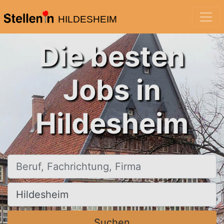
HILDESHEIM
Die besten
Jobs in
Hildesheim
Beruf, Fachrichtung, Firma
Ort, Stadt
Suchen