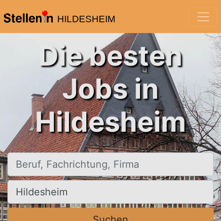
HILDESHEIM
Die besten
Jobs in
Hildesheim
Beruf, Fachrichtung, Firma
Ort, Stadt
Suchen