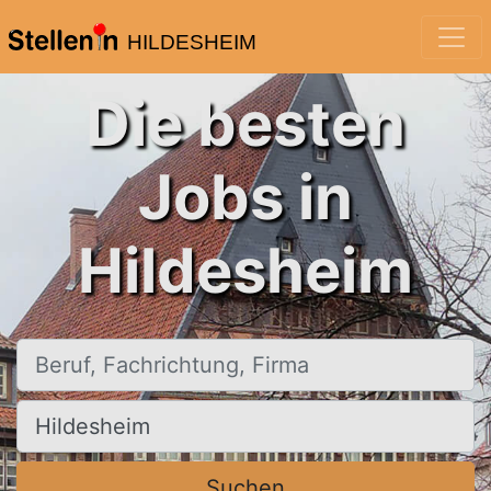
HILDESHEIM
Die besten
Jobs in
Hildesheim
Beruf, Fachrichtung, Firma
Ort, Stadt
Suchen