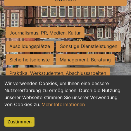
Journalismus, PR, Medien, Kultur
Ausbildungsplätze
Sonstige Dienstleistungen
Sicherheitsdienste
Management, Beratung
Praktika, Werkstudenten, Abschlussarbeiten
Wir verwenden Cookies, um Ihnen eine bessere
Personalwesen
Assistenz, Sekretariat
Nutzererfahrung zu ermöglichen. Durch die Nutzung
unserer Webseite stimmen Sie unserer Verwendung
Hilfskräfte, Aushilfs- und Nebenjobs
von Cookies zu.
Mehr Informationen
Einkauf, Logistik, Materialwirtschaft
Zustimmen
Weiterbildung, Studium, duale Ausbildung