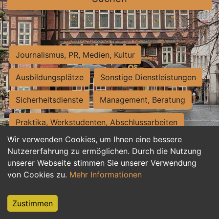
Journalismus, PR, Medien, Kultur
Ausbildungsplätze
Sonstige Dienstleistungen
Sicherheitsdienste
Management, Beratung
Praktika, Werkstudenten, Abschlussarbeiten
Wir verwenden Cookies, um Ihnen eine bessere
Personalwesen
Assistenz, Sekretariat
Nutzererfahrung zu ermöglichen. Durch die Nutzung
unserer Webseite stimmen Sie unserer Verwendung
Hilfskräfte, Aushilfs- und Nebenjobs
von Cookies zu.
Mehr Informationen
Einkauf, Logistik, Materialwirtschaft
Zustimmen
Weiterbildung, Studium, duale Ausbildung