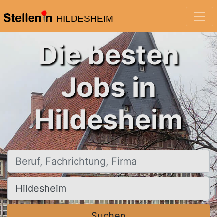
HILDESHEIM
Die besten
Jobs in
Hildesheim
Beruf, Fachrichtung, Firma
Ort, Stadt
Suchen