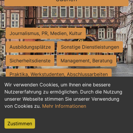
Journalismus, PR, Medien, Kultur
Ausbildungsplätze
Sonstige Dienstleistungen
Sicherheitsdienste
Management, Beratung
Praktika, Werkstudenten, Abschlussarbeiten
Wir verwenden Cookies, um Ihnen eine bessere
Personalwesen
Assistenz, Sekretariat
Nutzererfahrung zu ermöglichen. Durch die Nutzung
unserer Webseite stimmen Sie unserer Verwendung
Hilfskräfte, Aushilfs- und Nebenjobs
von Cookies zu.
Mehr Informationen
Einkauf, Logistik, Materialwirtschaft
Zustimmen
Weiterbildung, Studium, duale Ausbildung