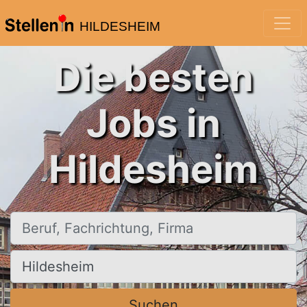
HILDESHEIM
Die besten
Jobs in
Hildesheim
Beruf, Fachrichtung, Firma
Ort, Stadt
Suchen