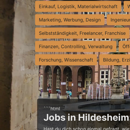
Einkauf, Logistik, Materialwirtschaft
W
Marketing, Werbung, Design
Ingenieu
Selbstständigkeit, Freelancer, Franchise
Finanzen, Controlling, Verwaltung
Öff
Forschung, Wissenschaft
Bildung, Erz
```html
Jobs in Hildesheim
Hast du dich schon einmal gefragt, wie 