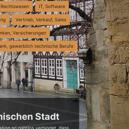
Rechtswesen
IT, Software
ung
Vertrieb, Verkauf, Sales
nken, Versicherungen
rk, gewerblich technische Berufe
mischen Stadt
ation so nahtlos verbindet, dass