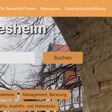
Für Bewerber*innen
Impressum
Datenschutzerklärung
desheim
Suchen
sdienste
Management, Beratung
räfte, Aushilfs- und Nebenjobs