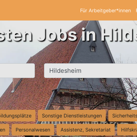
Für Arbeitgeber*innen
sten Jobs in Hil
Ort, Stadt
ildungsplätze
Sonstige Dienstleistungen
Sicherheit
ten
Personalwesen
Assistenz, Sekretariat
Hilfsk