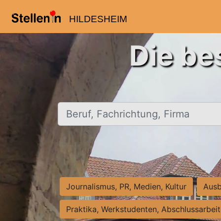
HILDESHEIM
Die be
Beruf, Fachrichtung, Firma
Journalismus, PR, Medien, Kultur
Ausb
Praktika, Werkstudenten, Abschlussarbei