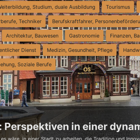
eiterbildung, Studium, duale Ausbildung
Tourismus
rberufe, Techniker
Berufskraftfahrer, Personenbeförder
Architektur, Bauwesen
Gastronomie
Finanzen, Ba
entlicher Dienst
Medizin, Gesundheit, Pflege
Handwe
iehung, Soziale Berufe
: Perspektiven in einer dyna
es wäre, in einer Stadt zu arbeiten, die Tradition und Innov