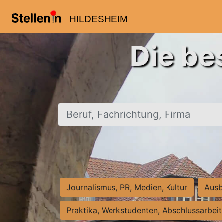
HILDESHEIM
Die be
Beruf, Fachrichtung, Firma
Journalismus, PR, Medien, Kultur
Ausb
Praktika, Werkstudenten, Abschlussarbei