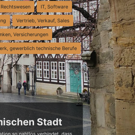
Rechtswesen
IT, Software
ung
Vertrieb, Verkauf, Sales
nken, Versicherungen
rk, gewerblich technische Berufe
mischen Stadt
ation so nahtlos verbindet, dass