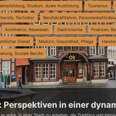
eiterbildung, Studium, duale Ausbildung
Tourismus
rberufe, Techniker
Berufskraftfahrer, Personenbeförder
Architektur, Bauwesen
Gastronomie
Finanzen, Ba
entlicher Dienst
Medizin, Gesundheit, Pflege
Handwe
iehung, Soziale Berufe
: Perspektiven in einer dyna
es wäre, in einer Stadt zu arbeiten, die Tradition und Innov