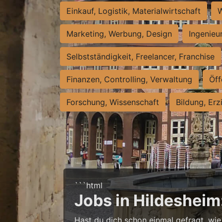
Einkauf, Logistik, Materialwirtschaft
W
Marketing, Werbung, Design
Ingenieu
Selbstständigkeit, Freelancer, Franchise
Finanzen, Controlling, Verwaltung
Öff
Forschung, Wissenschaft
Bildung, Erz
```html
Jobs in Hildesheim
Hast du dich schon einmal gefragt, wie 