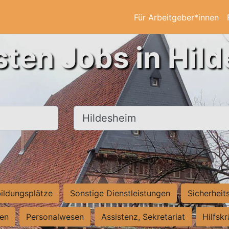
Für Arbeitgeber*innen
sten Jobs in Hil
Ort, Stadt
ildungsplätze
Sonstige Dienstleistungen
Sicherheit
ten
Personalwesen
Assistenz, Sekretariat
Hilfsk