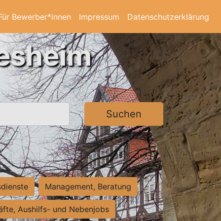
Für Bewerber*innen
Impressum
Datenschutzerklärung
desheim
Suchen
sdienste
Management, Beratung
räfte, Aushilfs- und Nebenjobs