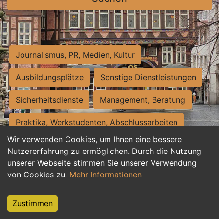
Journalismus, PR, Medien, Kultur
Ausbildungsplätze
Sonstige Dienstleistungen
Sicherheitsdienste
Management, Beratung
Praktika, Werkstudenten, Abschlussarbeiten
Wir verwenden Cookies, um Ihnen eine bessere
Personalwesen
Assistenz, Sekretariat
Nutzererfahrung zu ermöglichen. Durch die Nutzung
unserer Webseite stimmen Sie unserer Verwendung
Hilfskräfte, Aushilfs- und Nebenjobs
von Cookies zu.
Mehr Informationen
Einkauf, Logistik, Materialwirtschaft
Zustimmen
Weiterbildung, Studium, duale Ausbildung