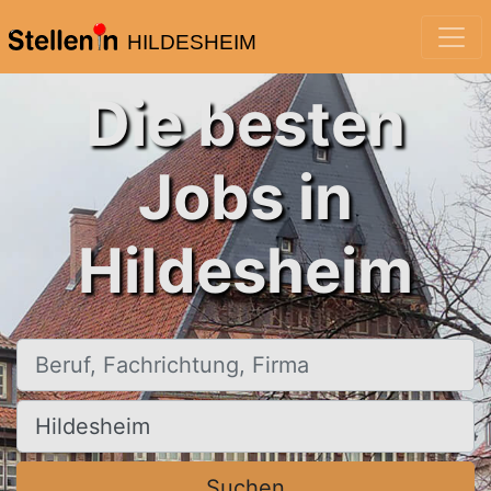
HILDESHEIM
Die besten
Jobs in
Hildesheim
Beruf, Fachrichtung, Firma
Ort, Stadt
Suchen