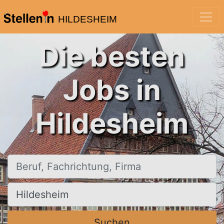
HILDESHEIM
Die besten
Jobs in
Hildesheim
Beruf, Fachrichtung, Firma
Ort, Stadt
Suchen