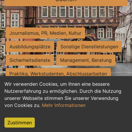
Journalismus, PR, Medien, Kultur
Ausbildungsplätze
Sonstige Dienstleistungen
Sicherheitsdienste
Management, Beratung
Praktika, Werkstudenten, Abschlussarbeiten
Wir verwenden Cookies, um Ihnen eine bessere
Personalwesen
Assistenz, Sekretariat
Nutzererfahrung zu ermöglichen. Durch die Nutzung
unserer Webseite stimmen Sie unserer Verwendung
Hilfskräfte, Aushilfs- und Nebenjobs
von Cookies zu.
Mehr Informationen
Einkauf, Logistik, Materialwirtschaft
Zustimmen
Weiterbildung, Studium, duale Ausbildung