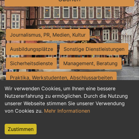
Journalismus, PR, Medien, Kultur
Ausbildungsplätze
Sonstige Dienstleistungen
Sicherheitsdienste
Management, Beratung
Praktika, Werkstudenten, Abschlussarbeiten
Wir verwenden Cookies, um Ihnen eine bessere
Personalwesen
Assistenz, Sekretariat
Nutzererfahrung zu ermöglichen. Durch die Nutzung
unserer Webseite stimmen Sie unserer Verwendung
Hilfskräfte, Aushilfs- und Nebenjobs
von Cookies zu.
Mehr Informationen
Einkauf, Logistik, Materialwirtschaft
Zustimmen
Weiterbildung, Studium, duale Ausbildung