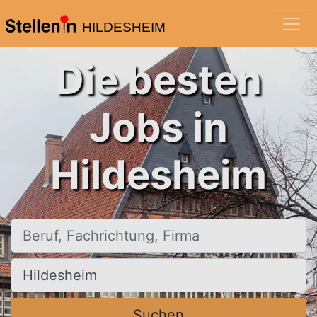
HILDESHEIM
Die besten
Jobs in
Hildesheim
Beruf, Fachrichtung, Firma
Ort, Stadt
Suchen