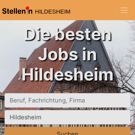
HILDESHEIM
Die besten
Jobs in
Hildesheim
Beruf, Fachrichtung, Firma
Ort, Stadt
Suchen