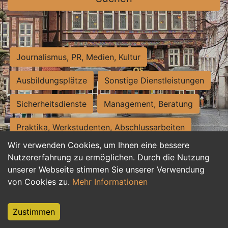
Journalismus, PR, Medien, Kultur
Ausbildungsplätze
Sonstige Dienstleistungen
Sicherheitsdienste
Management, Beratung
Praktika, Werkstudenten, Abschlussarbeiten
Wir verwenden Cookies, um Ihnen eine bessere
Personalwesen
Assistenz, Sekretariat
Nutzererfahrung zu ermöglichen. Durch die Nutzung
unserer Webseite stimmen Sie unserer Verwendung
Hilfskräfte, Aushilfs- und Nebenjobs
von Cookies zu.
Mehr Informationen
Einkauf, Logistik, Materialwirtschaft
Zustimmen
Weiterbildung, Studium, duale Ausbildung