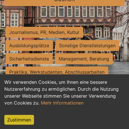
Journalismus, PR, Medien, Kultur
Ausbildungsplätze
Sonstige Dienstleistungen
Sicherheitsdienste
Management, Beratung
Praktika, Werkstudenten, Abschlussarbeiten
Wir verwenden Cookies, um Ihnen eine bessere
Personalwesen
Assistenz, Sekretariat
Nutzererfahrung zu ermöglichen. Durch die Nutzung
unserer Webseite stimmen Sie unserer Verwendung
Hilfskräfte, Aushilfs- und Nebenjobs
von Cookies zu.
Mehr Informationen
Einkauf, Logistik, Materialwirtschaft
Zustimmen
Weiterbildung, Studium, duale Ausbildung