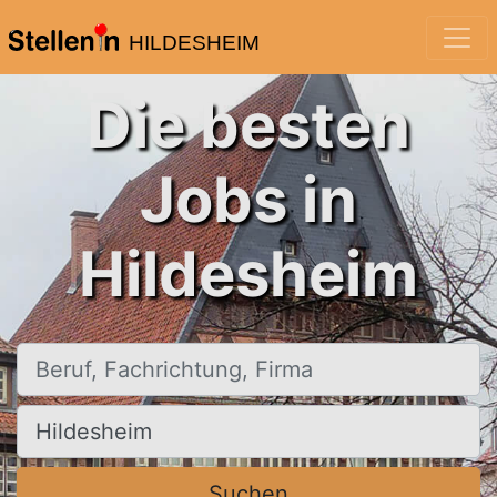
HILDESHEIM
Die besten
Jobs in
Hildesheim
Beruf, Fachrichtung, Firma
Ort, Stadt
Suchen