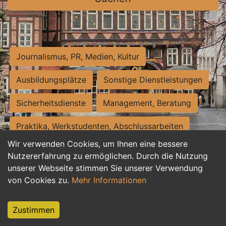
Journalismus, PR, Medien, Kultur
Ausbildungsplätze
Sonstige Dienstleistungen
Sicherheitsdienste
Management, Beratung
Praktika, Werkstudenten, Abschlussarbeiten
Wir verwenden Cookies, um Ihnen eine bessere
Personalwesen
Assistenz, Sekretariat
Nutzererfahrung zu ermöglichen. Durch die Nutzung
unserer Webseite stimmen Sie unserer Verwendung
Hilfskräfte, Aushilfs- und Nebenjobs
von Cookies zu.
Mehr Informationen
Einkauf, Logistik, Materialwirtschaft
Zustimmen
Weiterbildung, Studium, duale Ausbildung