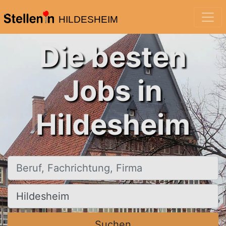
HILDESHEIM
Die besten
Jobs in
Hildesheim
Beruf, Fachrichtung, Firma
Ort, Stadt
Suchen