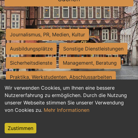
Journalismus, PR, Medien, Kultur
Ausbildungsplätze
Sonstige Dienstleistungen
Sicherheitsdienste
Management, Beratung
Praktika, Werkstudenten, Abschlussarbeiten
Wir verwenden Cookies, um Ihnen eine bessere
Personalwesen
Assistenz, Sekretariat
Nutzererfahrung zu ermöglichen. Durch die Nutzung
unserer Webseite stimmen Sie unserer Verwendung
Hilfskräfte, Aushilfs- und Nebenjobs
von Cookies zu.
Mehr Informationen
Einkauf, Logistik, Materialwirtschaft
Zustimmen
Weiterbildung, Studium, duale Ausbildung