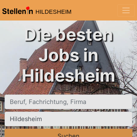
HILDESHEIM
Die besten
Jobs in
Hildesheim
Beruf, Fachrichtung, Firma
Ort, Stadt
Suchen