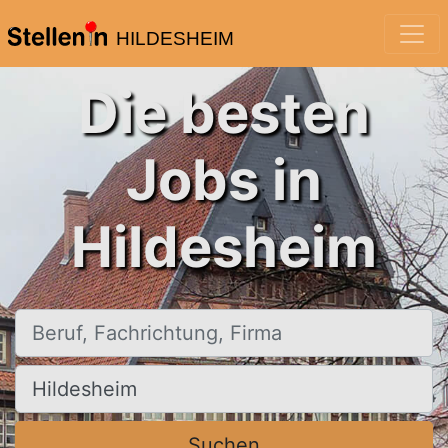
HILDESHEIM
Die besten
Jobs in
Hildesheim
Beruf, Fachrichtung, Firma
Ort, Stadt
Suchen