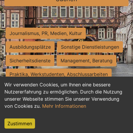
Journalismus, PR, Medien, Kultur
Ausbildungsplätze
Sonstige Dienstleistungen
Sicherheitsdienste
Management, Beratung
Praktika, Werkstudenten, Abschlussarbeiten
Wir verwenden Cookies, um Ihnen eine bessere
Personalwesen
Assistenz, Sekretariat
Nutzererfahrung zu ermöglichen. Durch die Nutzung
unserer Webseite stimmen Sie unserer Verwendung
Hilfskräfte, Aushilfs- und Nebenjobs
von Cookies zu.
Mehr Informationen
Einkauf, Logistik, Materialwirtschaft
Zustimmen
Weiterbildung, Studium, duale Ausbildung