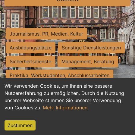
Journalismus, PR, Medien, Kultur
Ausbildungsplätze
Sonstige Dienstleistungen
Sicherheitsdienste
Management, Beratung
Praktika, Werkstudenten, Abschlussarbeiten
Wir verwenden Cookies, um Ihnen eine bessere
Personalwesen
Assistenz, Sekretariat
Nutzererfahrung zu ermöglichen. Durch die Nutzung
unserer Webseite stimmen Sie unserer Verwendung
Hilfskräfte, Aushilfs- und Nebenjobs
von Cookies zu.
Mehr Informationen
Einkauf, Logistik, Materialwirtschaft
Zustimmen
Weiterbildung, Studium, duale Ausbildung