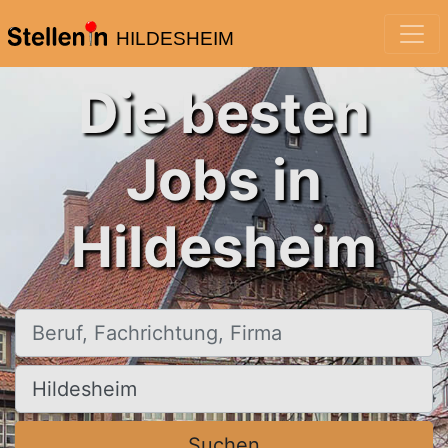
HILDESHEIM
Die besten
Jobs in
Hildesheim
Beruf, Fachrichtung, Firma
Ort, Stadt
Suchen