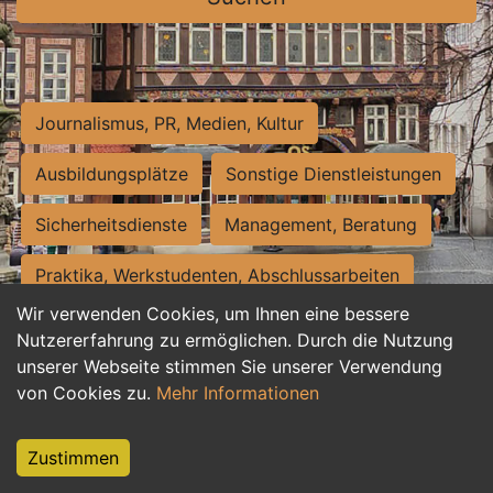
Journalismus, PR, Medien, Kultur
Ausbildungsplätze
Sonstige Dienstleistungen
Sicherheitsdienste
Management, Beratung
Praktika, Werkstudenten, Abschlussarbeiten
Wir verwenden Cookies, um Ihnen eine bessere
Personalwesen
Assistenz, Sekretariat
Nutzererfahrung zu ermöglichen. Durch die Nutzung
unserer Webseite stimmen Sie unserer Verwendung
Hilfskräfte, Aushilfs- und Nebenjobs
von Cookies zu.
Mehr Informationen
Einkauf, Logistik, Materialwirtschaft
Zustimmen
Weiterbildung, Studium, duale Ausbildung