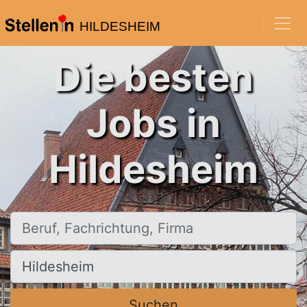
HILDESHEIM
Die besten
Jobs in
Hildesheim
Beruf, Fachrichtung, Firma
Ort, Stadt
Suchen