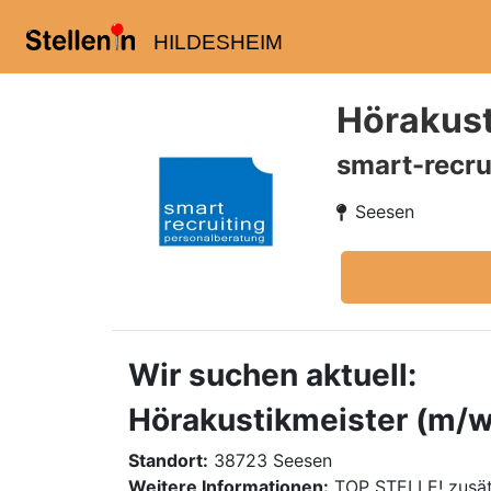
HILDESHEIM
Hörakust
smart-recru
Seesen
Wir suchen aktuell:
Hörakustikmeister (m/w/
Standort:
38723 Seesen
Weitere Informationen:
TOP STELLE! zusät