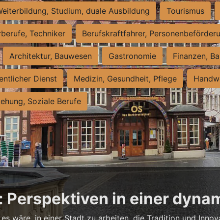
eiterbildung, Studium, duale Ausbildung
Tourismus
rberufe, Techniker
Berufskraftfahrer, Personenbeförder
Architektur, Bauwesen
Gastronomie
Finanzen, Ba
entlicher Dienst
Medizin, Gesundheit, Pflege
Handwe
iehung, Soziale Berufe
: Perspektiven in einer dyna
es wäre, in einer Stadt zu arbeiten, die Tradition und Innov