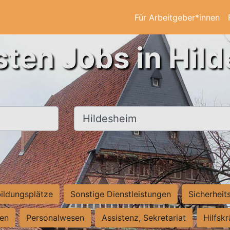
Für Arbeitgeber*innen
sten Jobs in Hil
Ort, Stadt
ildungsplätze
Sonstige Dienstleistungen
Sicherheit
ten
Personalwesen
Assistenz, Sekretariat
Hilfsk