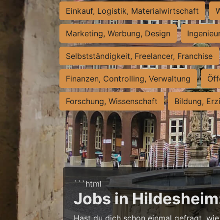
Einkauf, Logistik, Materialwirtschaft
W
Marketing, Werbung, Design
Ingenieu
Selbstständigkeit, Freelancer, Franchise
Finanzen, Controlling, Verwaltung
Öff
Forschung, Wissenschaft
Bildung, Erz
```html
Jobs in Hildesheim
Hast du dich schon einmal gefragt, wie 