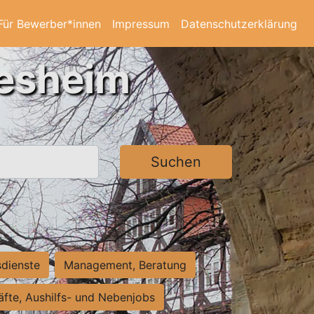
Für Bewerber*innen
Impressum
Datenschutzerklärung
desheim
Suchen
sdienste
Management, Beratung
räfte, Aushilfs- und Nebenjobs