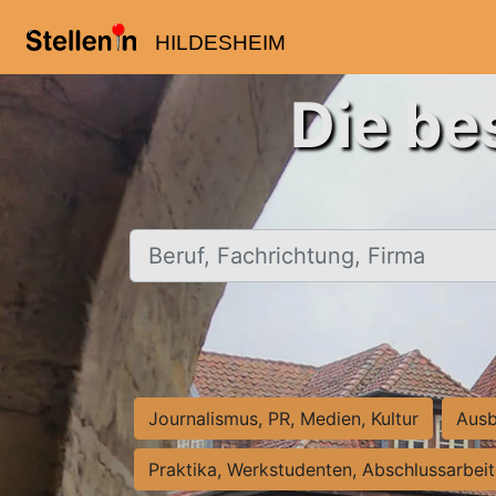
HILDESHEIM
Die be
Beruf, Fachrichtung, Firma
Journalismus, PR, Medien, Kultur
Ausb
Praktika, Werkstudenten, Abschlussarbei