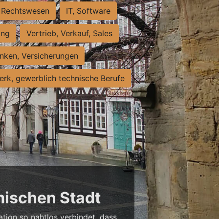
Rechtswesen
IT, Software
ung
Vertrieb, Verkauf, Sales
nken, Versicherungen
rk, gewerblich technische Berufe
mischen Stadt
ation so nahtlos verbindet, dass