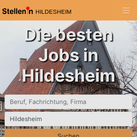
HILDESHEIM
Die besten
Jobs in
Hildesheim
Beruf, Fachrichtung, Firma
Ort, Stadt
Suchen