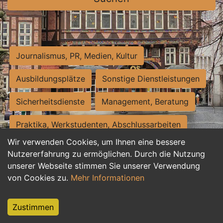
Journalismus, PR, Medien, Kultur
Ausbildungsplätze
Sonstige Dienstleistungen
Sicherheitsdienste
Management, Beratung
Praktika, Werkstudenten, Abschlussarbeiten
Wir verwenden Cookies, um Ihnen eine bessere
Personalwesen
Assistenz, Sekretariat
Nutzererfahrung zu ermöglichen. Durch die Nutzung
unserer Webseite stimmen Sie unserer Verwendung
Hilfskräfte, Aushilfs- und Nebenjobs
von Cookies zu.
Mehr Informationen
Einkauf, Logistik, Materialwirtschaft
Zustimmen
Weiterbildung, Studium, duale Ausbildung