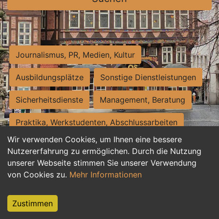
Journalismus, PR, Medien, Kultur
Ausbildungsplätze
Sonstige Dienstleistungen
Sicherheitsdienste
Management, Beratung
Praktika, Werkstudenten, Abschlussarbeiten
Wir verwenden Cookies, um Ihnen eine bessere
Personalwesen
Assistenz, Sekretariat
Nutzererfahrung zu ermöglichen. Durch die Nutzung
unserer Webseite stimmen Sie unserer Verwendung
Hilfskräfte, Aushilfs- und Nebenjobs
von Cookies zu.
Mehr Informationen
Einkauf, Logistik, Materialwirtschaft
Zustimmen
Weiterbildung, Studium, duale Ausbildung