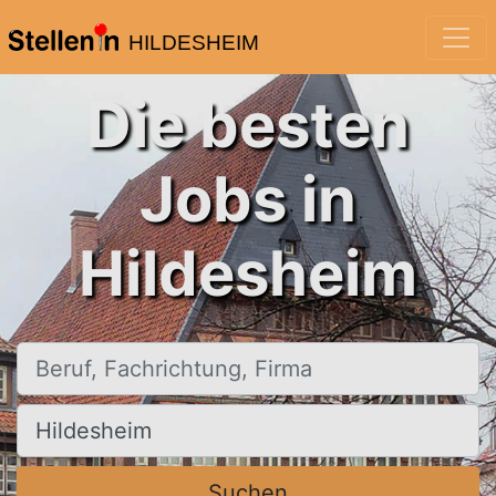
HILDESHEIM
Die besten
Jobs in
Hildesheim
Beruf, Fachrichtung, Firma
Ort, Stadt
Suchen