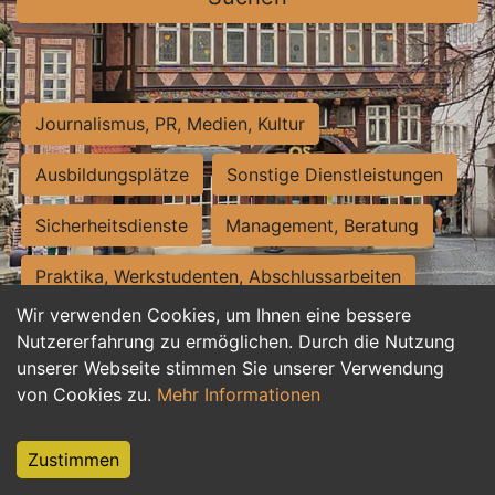
Journalismus, PR, Medien, Kultur
Ausbildungsplätze
Sonstige Dienstleistungen
Sicherheitsdienste
Management, Beratung
Praktika, Werkstudenten, Abschlussarbeiten
Wir verwenden Cookies, um Ihnen eine bessere
Personalwesen
Assistenz, Sekretariat
Nutzererfahrung zu ermöglichen. Durch die Nutzung
unserer Webseite stimmen Sie unserer Verwendung
Hilfskräfte, Aushilfs- und Nebenjobs
von Cookies zu.
Mehr Informationen
Einkauf, Logistik, Materialwirtschaft
Zustimmen
Weiterbildung, Studium, duale Ausbildung