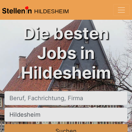
HILDESHEIM
Die besten
Jobs in
Hildesheim
Beruf, Fachrichtung, Firma
Ort, Stadt
Suchen