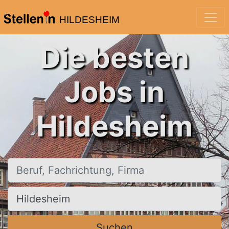
HILDESHEIM
Die besten
Jobs in
Hildesheim
Beruf, Fachrichtung, Firma
Ort, Stadt
Suchen