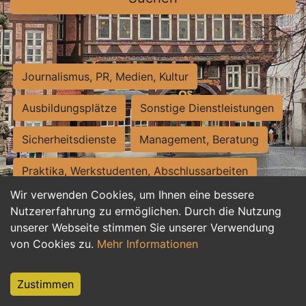
Journalismus, PR, Medien, Kultur
Ausbildungsplätze
Sonstige Dienstleistungen
Sicherheitsdienste
Management, Beratung
Praktika, Werkstudenten, Abschlussarbeiten
Wir verwenden Cookies, um Ihnen eine bessere
Personalwesen
Assistenz, Sekretariat
Nutzererfahrung zu ermöglichen. Durch die Nutzung
unserer Webseite stimmen Sie unserer Verwendung
Hilfskräfte, Aushilfs- und Nebenjobs
von Cookies zu.
Mehr Informationen
Einkauf, Logistik, Materialwirtschaft
Zustimmen
Weiterbildung, Studium, duale Ausbildung