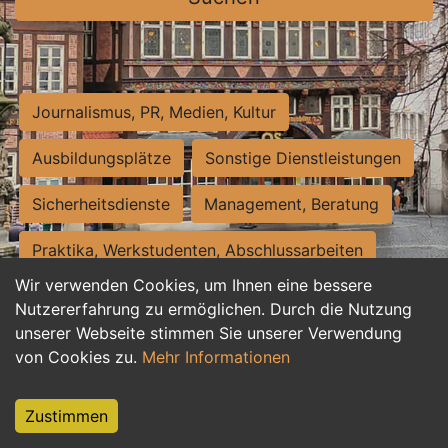
Journalismus, PR, Medien, Kultur
Ausbildungsplätze
Sonstige Dienstleistungen
Sicherheitsdienste
Management, Beratung
Praktika, Werkstudenten, Abschlussarbeiten
Wir verwenden Cookies, um Ihnen eine bessere
Personalwesen
Assistenz, Sekretariat
Nutzererfahrung zu ermöglichen. Durch die Nutzung
unserer Webseite stimmen Sie unserer Verwendung
Hilfskräfte, Aushilfs- und Nebenjobs
von Cookies zu.
Mehr Informationen
Einkauf, Logistik, Materialwirtschaft
Zustimmen
Weiterbildung, Studium, duale Ausbildung