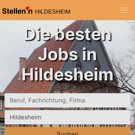
HILDESHEIM
Die besten
Jobs in
Hildesheim
Beruf, Fachrichtung, Firma
Ort, Stadt
Suchen