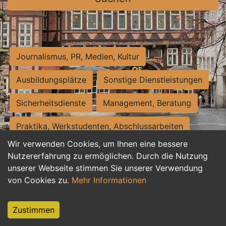
Journalismus, PR, Medien, Kultur
Ausbildungsplätze
Sonstige Dienstleistungen
Sicherheitsdienste
Management, Beratung
Praktika, Werkstudenten, Abschlussarbeiten
Wir verwenden Cookies, um Ihnen eine bessere
Personalwesen
Assistenz, Sekretariat
Nutzererfahrung zu ermöglichen. Durch die Nutzung
unserer Webseite stimmen Sie unserer Verwendung
Hilfskräfte, Aushilfs- und Nebenjobs
von Cookies zu.
Mehr Informationen
Einkauf, Logistik, Materialwirtschaft
Zustimmen
Weiterbildung, Studium, duale Ausbildung