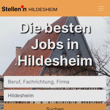
HILDESHEIM
Die besten
Jobs in
Hildesheim
Beruf, Fachrichtung, Firma
Ort, Stadt
Suchen