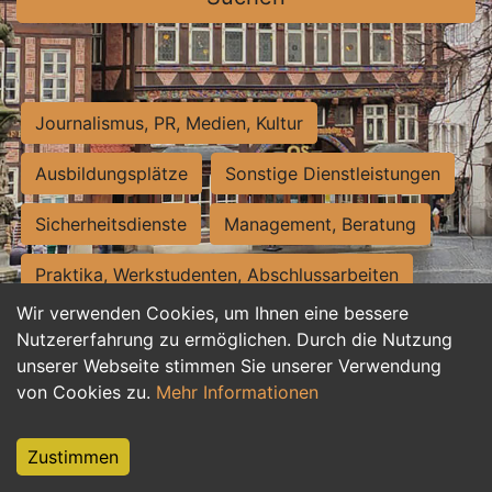
Journalismus, PR, Medien, Kultur
Ausbildungsplätze
Sonstige Dienstleistungen
Sicherheitsdienste
Management, Beratung
Praktika, Werkstudenten, Abschlussarbeiten
Wir verwenden Cookies, um Ihnen eine bessere
Personalwesen
Assistenz, Sekretariat
Nutzererfahrung zu ermöglichen. Durch die Nutzung
unserer Webseite stimmen Sie unserer Verwendung
Hilfskräfte, Aushilfs- und Nebenjobs
von Cookies zu.
Mehr Informationen
Einkauf, Logistik, Materialwirtschaft
Zustimmen
Weiterbildung, Studium, duale Ausbildung