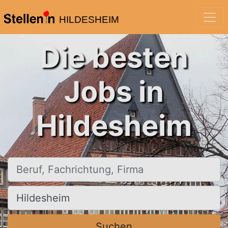
HILDESHEIM
Die besten
Jobs in
Hildesheim
Beruf, Fachrichtung, Firma
Ort, Stadt
Suchen