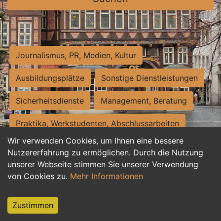
Journalismus, PR, Medien, Kultur
Ausbildungsplätze
Sonstige Dienstleistungen
Sicherheitsdienste
Management, Beratung
Praktika, Werkstudenten, Abschlussarbeiten
Wir verwenden Cookies, um Ihnen eine bessere
Personalwesen
Assistenz, Sekretariat
Nutzererfahrung zu ermöglichen. Durch die Nutzung
unserer Webseite stimmen Sie unserer Verwendung
Hilfskräfte, Aushilfs- und Nebenjobs
von Cookies zu.
Mehr Informationen
Einkauf, Logistik, Materialwirtschaft
Zustimmen
Weiterbildung, Studium, duale Ausbildung