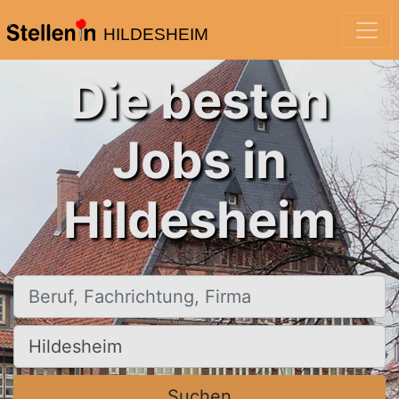
HILDESHEIM
Die besten
Jobs in
Hildesheim
Beruf, Fachrichtung, Firma
Ort, Stadt
Suchen