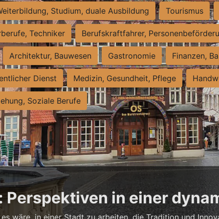
eiterbildung, Studium, duale Ausbildung
Tourismus
rberufe, Techniker
Berufskraftfahrer, Personenbeförder
Architektur, Bauwesen
Gastronomie
Finanzen, Ba
entlicher Dienst
Medizin, Gesundheit, Pflege
Handwe
iehung, Soziale Berufe
: Perspektiven in einer dyna
es wäre, in einer Stadt zu arbeiten, die Tradition und Innov