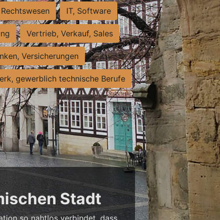
Rechtswesen
IT, Software
ung
Vertrieb, Verkauf, Sales
nken, Versicherungen
rk, gewerblich technische Berufe
mischen Stadt
ation so nahtlos verbindet, dass