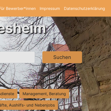
Für Bewerber*innen
Impressum
Datenschutzerklärung
desheim
Suchen
sdienste
Management, Beratung
räfte, Aushilfs- und Nebenjobs