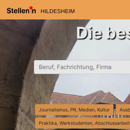
HILDESHEIM
Die be
Beruf, Fachrichtung, Firma
Journalismus, PR, Medien, Kultur
Ausb
Praktika, Werkstudenten, Abschlussarbei