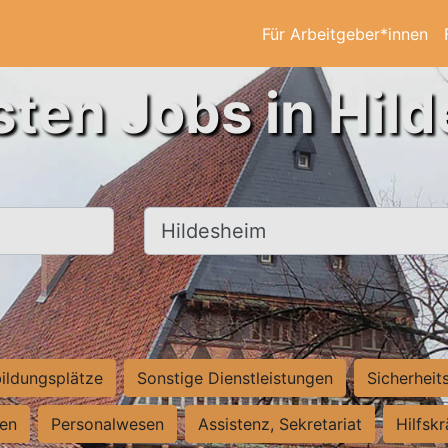
Für Arbeitgeber*innen
sten Jobs in Hil
Ort, Stadt
ildungsplätze
Sonstige Dienstleistungen
Sicherheit
ten
Personalwesen
Assistenz, Sekretariat
Hilfsk