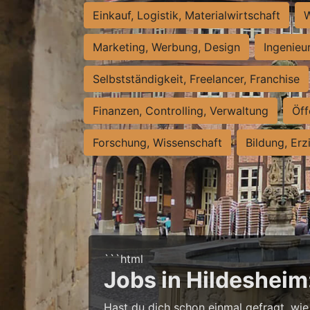
Einkauf, Logistik, Materialwirtschaft
W
Marketing, Werbung, Design
Ingenieu
Selbstständigkeit, Freelancer, Franchise
Finanzen, Controlling, Verwaltung
Öff
Forschung, Wissenschaft
Bildung, Erz
```html
Jobs in Hildesheim
Hast du dich schon einmal gefragt, wie 