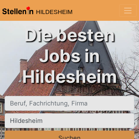
HILDESHEIM
Die besten
Jobs in
Hildesheim
Beruf, Fachrichtung, Firma
Ort, Stadt
Suchen