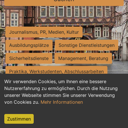
Journalismus, PR, Medien, Kultur
Ausbildungsplätze
Sonstige Dienstleistungen
Sicherheitsdienste
Management, Beratung
Praktika, Werkstudenten, Abschlussarbeiten
Wir verwenden Cookies, um Ihnen eine bessere
Personalwesen
Assistenz, Sekretariat
Nutzererfahrung zu ermöglichen. Durch die Nutzung
unserer Webseite stimmen Sie unserer Verwendung
Hilfskräfte, Aushilfs- und Nebenjobs
von Cookies zu.
Mehr Informationen
Einkauf, Logistik, Materialwirtschaft
Zustimmen
Weiterbildung, Studium, duale Ausbildung