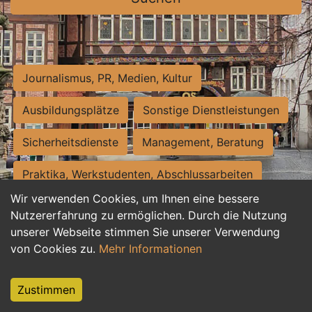
Journalismus, PR, Medien, Kultur
Ausbildungsplätze
Sonstige Dienstleistungen
Sicherheitsdienste
Management, Beratung
Praktika, Werkstudenten, Abschlussarbeiten
Wir verwenden Cookies, um Ihnen eine bessere
Personalwesen
Assistenz, Sekretariat
Nutzererfahrung zu ermöglichen. Durch die Nutzung
unserer Webseite stimmen Sie unserer Verwendung
Hilfskräfte, Aushilfs- und Nebenjobs
von Cookies zu.
Mehr Informationen
Einkauf, Logistik, Materialwirtschaft
Zustimmen
Weiterbildung, Studium, duale Ausbildung