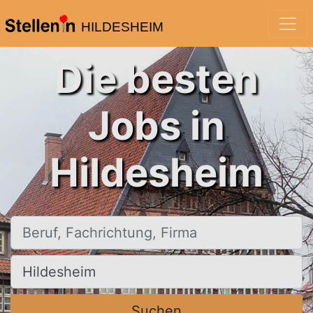
HILDESHEIM
Die besten
Jobs in
Hildesheim
Beruf, Fachrichtung, Firma
Ort, Stadt
Suchen