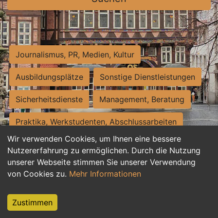
Journalismus, PR, Medien, Kultur
Ausbildungsplätze
Sonstige Dienstleistungen
Sicherheitsdienste
Management, Beratung
Praktika, Werkstudenten, Abschlussarbeiten
Wir verwenden Cookies, um Ihnen eine bessere
Personalwesen
Assistenz, Sekretariat
Nutzererfahrung zu ermöglichen. Durch die Nutzung
unserer Webseite stimmen Sie unserer Verwendung
Hilfskräfte, Aushilfs- und Nebenjobs
von Cookies zu.
Mehr Informationen
Einkauf, Logistik, Materialwirtschaft
Zustimmen
Weiterbildung, Studium, duale Ausbildung