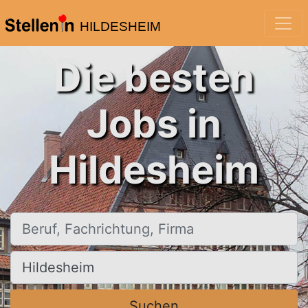
HILDESHEIM
Die besten
Jobs in
Hildesheim
Beruf, Fachrichtung, Firma
Ort, Stadt
Suchen