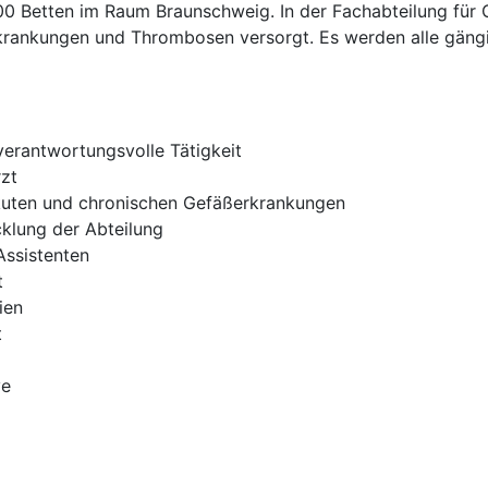
0 Betten im Raum Braunschweig. In der Fachabteilung für 
krankungen und Thrombosen versorgt. Es werden alle gän
erantwortungsvolle Tätigkeit
zt
kuten und chronischen Gefäßerkrankungen
cklung der Abteilung
Assistenten
t
ien
t
ve