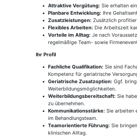
Attraktive Vergütung:
Sie erhalten ei
Planbare Entwicklung:
Ihre Gehaltsen
Zusatzleistungen:
Zusätzlich profitie
Flexibles Arbeiten:
Die Arbeitszeit kan
Vorteile im Alltag:
Je nach Voraussetzu
regelmäßige Team- sowie Firmenevent
Ihr Profil
Fachliche Qualifikation:
Sie sind Facha
Kompetenz für geriatrische Versorgu
Geriatrische Zusatzoption:
Ggf. bring
Weiterbildungsmöglichkeiten.
Weiterbildungsbereitschaft:
Sie habe
zu übernehmen.
Kommunikationsstärke:
Sie arbeiten 
im Behandlungsteam.
Teamorientierte Führung:
Sie bringen
klinischen Alltag.