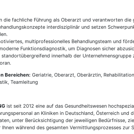
die fachliche Führung als Oberarzt und verantworten die g
ehandlungskonzepte interdisziplinär und setzen Schwerpunk
den.
motiviertes, multiprofessionelles Behandlungsteam und förd
moderne Funktionsdiagnostik, um Diagnosen sicher abzusich
n standortübergreifend innerhalb der Unternehmensgruppe
oran.
en Bereichen:
Geriatrie, Oberarzt, Oberärztin, Rehabilitatio
stik, Teamleitung
NG
ist seit 2012 eine auf das Gesundheitswesen hochspezial
hrungspersonal an Kliniken in Deutschland, Österreich und d
en, unter Berücksichtigung der jeweiligen Bedürfnisse, zi
 Ihnen während des gesamten Vermittlungsprozesses zur Sei