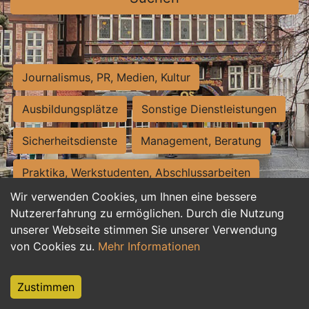
Journalismus, PR, Medien, Kultur
Ausbildungsplätze
Sonstige Dienstleistungen
Sicherheitsdienste
Management, Beratung
Praktika, Werkstudenten, Abschlussarbeiten
Wir verwenden Cookies, um Ihnen eine bessere
Personalwesen
Assistenz, Sekretariat
Nutzererfahrung zu ermöglichen. Durch die Nutzung
unserer Webseite stimmen Sie unserer Verwendung
Hilfskräfte, Aushilfs- und Nebenjobs
von Cookies zu.
Mehr Informationen
Einkauf, Logistik, Materialwirtschaft
Zustimmen
Weiterbildung, Studium, duale Ausbildung