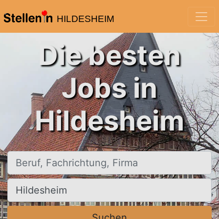
HILDESHEIM
Die besten
Jobs in
Hildesheim
Beruf, Fachrichtung, Firma
Ort, Stadt
Suchen