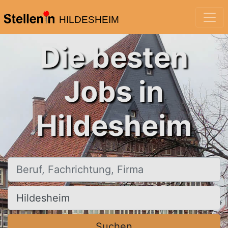
HILDESHEIM
Die besten
Jobs in
Hildesheim
Beruf, Fachrichtung, Firma
Ort, Stadt
Suchen