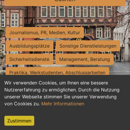
Journalismus, PR, Medien, Kultur
Ausbildungsplätze
Sonstige Dienstleistungen
Sicherheitsdienste
Management, Beratung
Praktika, Werkstudenten, Abschlussarbeiten
Wir verwenden Cookies, um Ihnen eine bessere
Personalwesen
Assistenz, Sekretariat
Nutzererfahrung zu ermöglichen. Durch die Nutzung
unserer Webseite stimmen Sie unserer Verwendung
Hilfskräfte, Aushilfs- und Nebenjobs
von Cookies zu.
Mehr Informationen
Einkauf, Logistik, Materialwirtschaft
Zustimmen
Weiterbildung, Studium, duale Ausbildung