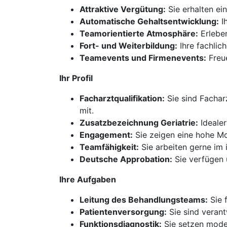
Attraktive Vergütung:
Sie erhalten ein
Automatische Gehaltsentwicklung:
Ih
Teamorientierte Atmosphäre:
Erleben
Fort- und Weiterbildung:
Ihre fachlic
Teamevents und Firmenevents:
Freue
Ihr Profil
Facharztqualifikation:
Sie sind Fachar
mit.
Zusatzbezeichnung Geriatrie:
Idealer
Engagement:
Sie zeigen eine hohe Mot
Teamfähigkeit:
Sie arbeiten gerne im i
Deutsche Approbation:
Sie verfügen 
Ihre Aufgaben
Leitung des Behandlungsteams:
Sie 
Patientenversorgung:
Sie sind verant
Funktionsdiagnostik:
Sie setzen moder