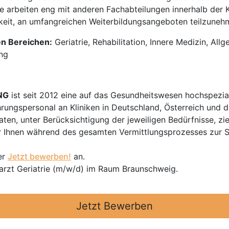
e arbeiten eng mit anderen Fachabteilungen innerhalb der 
eit, an umfangreichen Weiterbildungsangeboten teilzunehme
en Bereichen:
Geriatrie, Rehabilitation, Innere Medizin, All
ng
NG
ist seit 2012 eine auf das Gesundheitswesen hochspezial
hrungspersonal an Kliniken in Deutschland, Österreich und d
en, unter Berücksichtigung der jeweiligen Bedürfnisse, zi
 Ihnen während des gesamten Vermittlungsprozesses zur Sei
er
Jetzt bewerben!
an.
rarzt Geriatrie (m/w/d) im Raum Braunschweig.
Jetzt Bewerben