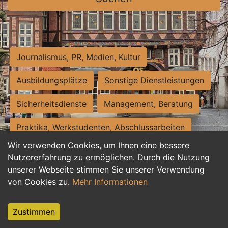
Journalismus, PR, Medien, Kultur
Ausbildungsplätze
Sonstige Dienstleistungen
Sicherheitsdienste
Management, Beratung
Praktika, Werkstudenten, Abschlussarbeiten
Wir verwenden Cookies, um Ihnen eine bessere
Personalwesen
Assistenz, Sekretariat
Nutzererfahrung zu ermöglichen. Durch die Nutzung
unserer Webseite stimmen Sie unserer Verwendung
Hilfskräfte, Aushilfs- und Nebenjobs
von Cookies zu.
Mehr Informationen
Einkauf, Logistik, Materialwirtschaft
Zustimmen
Weiterbildung, Studium, duale Ausbildung