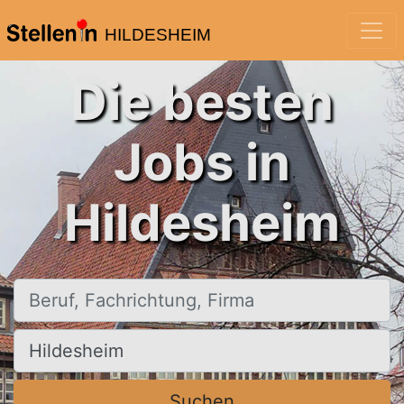
HILDESHEIM
Die besten
Jobs in
Hildesheim
Beruf, Fachrichtung, Firma
Ort, Stadt
Suchen