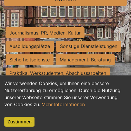
Journalismus, PR, Medien, Kultur
Ausbildungsplätze
Sonstige Dienstleistungen
Sicherheitsdienste
Management, Beratung
Praktika, Werkstudenten, Abschlussarbeiten
Wir verwenden Cookies, um Ihnen eine bessere
Personalwesen
Assistenz, Sekretariat
Nutzererfahrung zu ermöglichen. Durch die Nutzung
unserer Webseite stimmen Sie unserer Verwendung
Hilfskräfte, Aushilfs- und Nebenjobs
von Cookies zu.
Mehr Informationen
Einkauf, Logistik, Materialwirtschaft
Zustimmen
Weiterbildung, Studium, duale Ausbildung