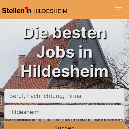
HILDESHEIM
Die besten
Jobs in
Hildesheim
Beruf, Fachrichtung, Firma
Ort, Stadt
Suchen