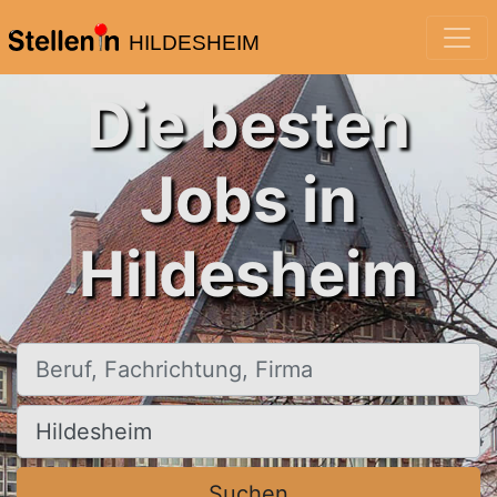
HILDESHEIM
Die besten
Jobs in
Hildesheim
Beruf, Fachrichtung, Firma
Ort, Stadt
Suchen