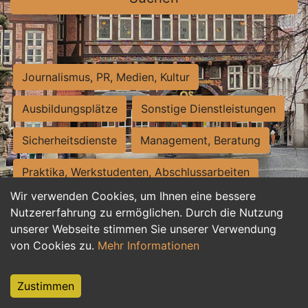
Journalismus, PR, Medien, Kultur
Ausbildungsplätze
Sonstige Dienstleistungen
Sicherheitsdienste
Management, Beratung
Praktika, Werkstudenten, Abschlussarbeiten
Wir verwenden Cookies, um Ihnen eine bessere
Personalwesen
Assistenz, Sekretariat
Nutzererfahrung zu ermöglichen. Durch die Nutzung
unserer Webseite stimmen Sie unserer Verwendung
Hilfskräfte, Aushilfs- und Nebenjobs
von Cookies zu.
Mehr Informationen
Einkauf, Logistik, Materialwirtschaft
Zustimmen
Weiterbildung, Studium, duale Ausbildung