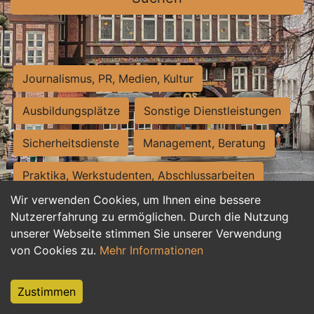
Journalismus, PR, Medien, Kultur
Ausbildungsplätze
Sonstige Dienstleistungen
Sicherheitsdienste
Management, Beratung
Praktika, Werkstudenten, Abschlussarbeiten
Wir verwenden Cookies, um Ihnen eine bessere
Personalwesen
Assistenz, Sekretariat
Nutzererfahrung zu ermöglichen. Durch die Nutzung
unserer Webseite stimmen Sie unserer Verwendung
Hilfskräfte, Aushilfs- und Nebenjobs
von Cookies zu.
Mehr Informationen
Einkauf, Logistik, Materialwirtschaft
Zustimmen
Weiterbildung, Studium, duale Ausbildung