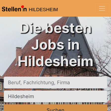
HILDESHEIM
Die besten
Jobs in
Hildesheim
Beruf, Fachrichtung, Firma
Ort, Stadt
Suchen