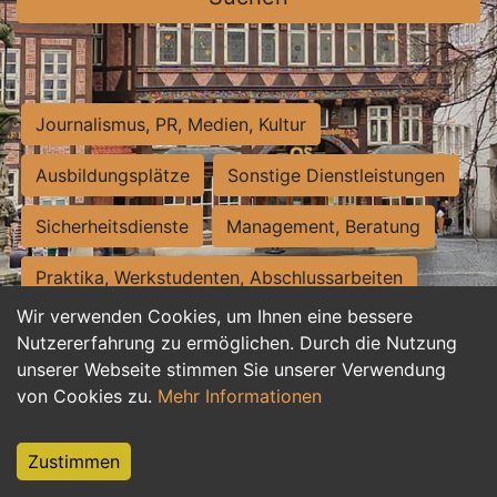
Journalismus, PR, Medien, Kultur
Ausbildungsplätze
Sonstige Dienstleistungen
Sicherheitsdienste
Management, Beratung
Praktika, Werkstudenten, Abschlussarbeiten
Wir verwenden Cookies, um Ihnen eine bessere
Personalwesen
Assistenz, Sekretariat
Nutzererfahrung zu ermöglichen. Durch die Nutzung
unserer Webseite stimmen Sie unserer Verwendung
Hilfskräfte, Aushilfs- und Nebenjobs
von Cookies zu.
Mehr Informationen
Einkauf, Logistik, Materialwirtschaft
Zustimmen
Weiterbildung, Studium, duale Ausbildung