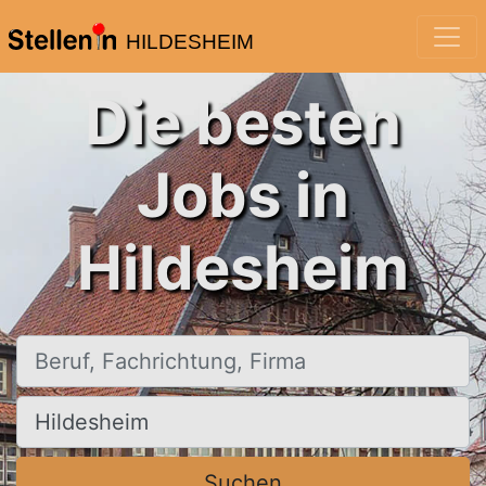
HILDESHEIM
Die besten
Jobs in
Hildesheim
Beruf, Fachrichtung, Firma
Ort, Stadt
Suchen