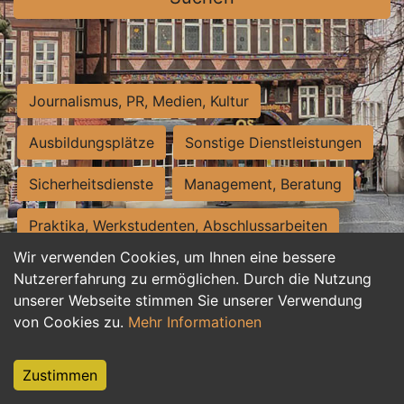
Journalismus, PR, Medien, Kultur
Ausbildungsplätze
Sonstige Dienstleistungen
Sicherheitsdienste
Management, Beratung
Praktika, Werkstudenten, Abschlussarbeiten
Wir verwenden Cookies, um Ihnen eine bessere
Personalwesen
Assistenz, Sekretariat
Nutzererfahrung zu ermöglichen. Durch die Nutzung
unserer Webseite stimmen Sie unserer Verwendung
Hilfskräfte, Aushilfs- und Nebenjobs
von Cookies zu.
Mehr Informationen
Einkauf, Logistik, Materialwirtschaft
Zustimmen
Weiterbildung, Studium, duale Ausbildung