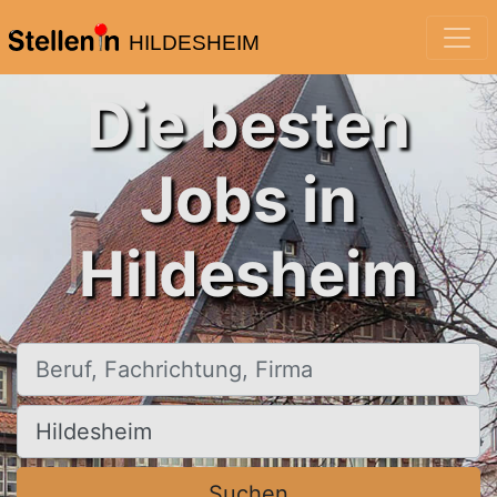
HILDESHEIM
Die besten
Jobs in
Hildesheim
Beruf, Fachrichtung, Firma
Ort, Stadt
Suchen